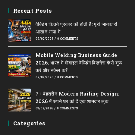
Opens
Opens
Opens
Opens
Opens
in
in
in
in
in
Recent Posts
a
a
a
a
a
वेल्डिंग कितने प्रकार की होती है: पूरी जानकारी
new
new
new
new
new
आसान भाषा में
tab
tab
tab
tab
tab
09/02/2026
/
0 COMMENTS
Mobile Welding Business Guide
2026: भारत में मोबाइल वेल्डिंग बिज़नेस कैसे शुरू
करें और स्केल करें
07/02/2026
/
0 COMMENTS
7+ बेहतरीन Modern Railing Design:
2026 में अपने घर को दें एक शानदार लुक
03/02/2026
/
0 COMMENTS
Categories