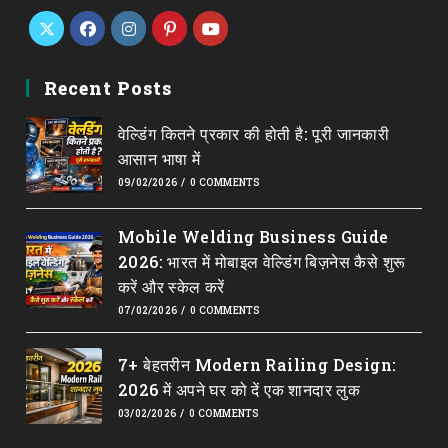
Opens
Opens
Opens
Opens
Opens
in
in
in
in
in
Recent Posts
a
a
a
a
a
वेल्डिंग कितने प्रकार की होती है: पूरी जानकारी
new
new
new
new
new
आसान भाषा में
tab
tab
tab
tab
tab
09/02/2026
/
0 COMMENTS
Mobile Welding Business Guide
2026: भारत में मोबाइल वेल्डिंग बिज़नेस कैसे शुरू
करें और स्केल करें
07/02/2026
/
0 COMMENTS
7+ बेहतरीन Modern Railing Design:
2026 में अपने घर को दें एक शानदार लुक
03/02/2026
/
0 COMMENTS