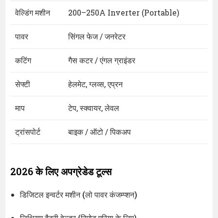
वेल्डिंग मशीन
200–250A Inverter (Portable)
पावर
सिंगल फेज / जनरेटर
कटिंग
गैस कटर / एंगल ग्राइंडर
सेफ्टी
हेलमेट, ग्लव्स, एप्रन
माप
टेप, स्क्वायर, लेवल
ट्रांसपोर्ट
बाइक / ऑटो / पिकअप
2026 के लिए अपग्रेडेड टूल्स
डिजिटल इन्वर्टर मशीन (लो पावर कंजम्प्शन)
लिथियम बैटरी वेल्डर (रिमोट एरिया के लिए)