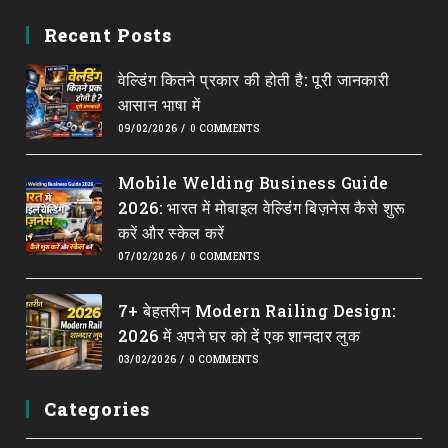
Opens
Opens
Opens
Opens
Opens
in
in
in
in
in
Recent Posts
a
a
a
a
a
वेल्डिंग कितने प्रकार की होती है: पूरी जानकारी
new
new
new
new
new
आसान भाषा में
tab
tab
tab
tab
tab
09/02/2026
/
0 COMMENTS
Mobile Welding Business Guide
2026: भारत में मोबाइल वेल्डिंग बिज़नेस कैसे शुरू
करें और स्केल करें
07/02/2026
/
0 COMMENTS
7+ बेहतरीन Modern Railing Design:
2026 में अपने घर को दें एक शानदार लुक
03/02/2026
/
0 COMMENTS
Categories