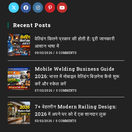
Opens
Opens
Opens
Opens
Opens
in
in
in
in
in
Recent Posts
a
a
a
a
a
वेल्डिंग कितने प्रकार की होती है: पूरी जानकारी
new
new
new
new
new
आसान भाषा में
tab
tab
tab
tab
tab
09/02/2026
/
0 COMMENTS
Mobile Welding Business Guide
2026: भारत में मोबाइल वेल्डिंग बिज़नेस कैसे शुरू
करें और स्केल करें
07/02/2026
/
0 COMMENTS
7+ बेहतरीन Modern Railing Design:
2026 में अपने घर को दें एक शानदार लुक
03/02/2026
/
0 COMMENTS